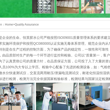
ion：
Home
>
Quality Assurance
是企业的生命。恒英胶水公司严格按照ISO09001质量管理体系的要求建立
求实施环境保护和按照QC080000认证实施无毒体系管理。规范企业内
特别是在生产过程的控制方面，为了确保产品的稳定性，一致性和可靠性
，由品质部对生产的每一个环节进行监控和检验。公司以“质量第一，客户
为了认真贯彻公司的质量方针，在品质保证方面，公司投了入了大量的资
人员100%为大专以上学历。检验中心配备了先进的检测设备，如：气相
微水分快速测试仪，交直流两用耐压/泄漏电流测试仪，耐老化恒温恒湿
标进行检测，检测方法完全依据国家检验标准，检测结果与国家法定检测