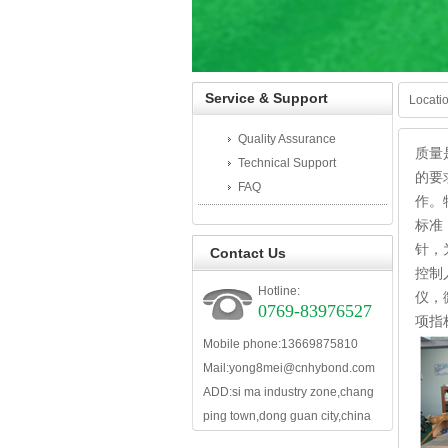
Service & Support
Locat
Quality Assurance
质量
Technical Support
的要
FAQ
作。
标准
针，
Contact Us
控制
Hotline:
仪，
0769-83976527
项指
Mobile phone:13669875810
Mail:yong8mei@cnhybond.com
ADD:si ma industry zone,chang
ping town,dong guan city,china