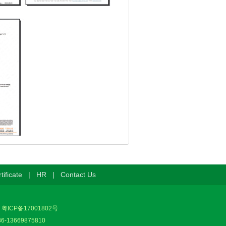
tificate
|
HR
|
Contact Us
.
粤ICP备17001802号
86-13669875810