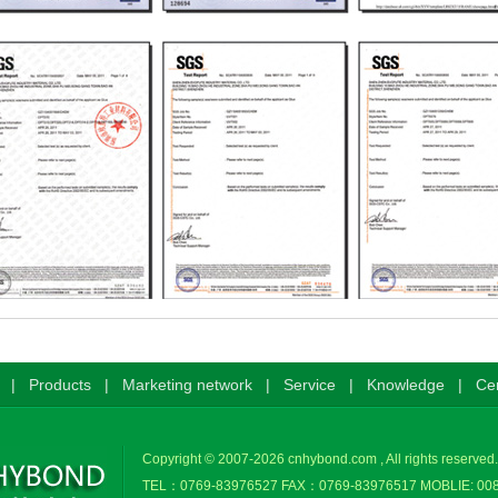
|
Products
|
Marketing network
|
Service
|
Knowledge
|
Cer
Copyright © 2007-
2026
cnhybond.com
, All rights reserved
TEL：0769-83976527 FAX：0769-83976517 MOBLIE: 00