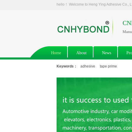
hello！ Welcome to Heng Ying Adhesive Co., 
CN
Manuf
Home
About
News
Pro
Keywords：
adhesive
tape prime