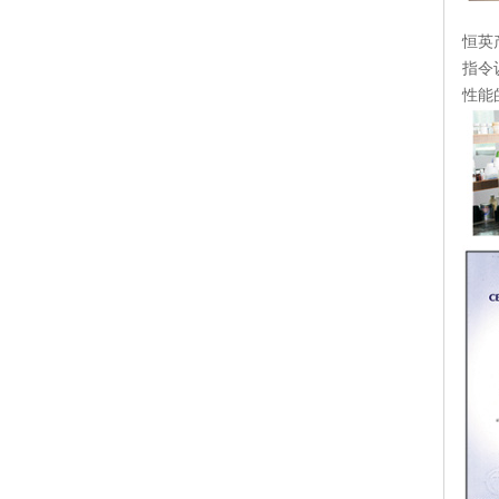
恒英
指令
性能