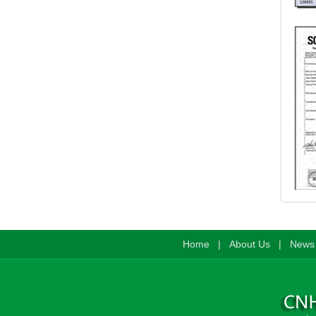
Home
|
About Us
|
News