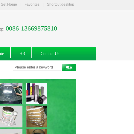
Set Home
|
Favorites
|
Shortcut desktop
0086-13669875810
pp:
ate
HR
Contact Us