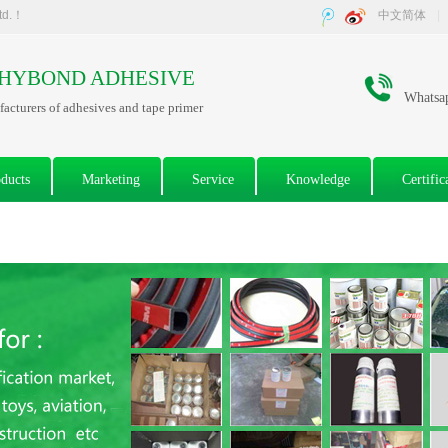
Ltd.！
中文简体
|
HYBOND ADHESIVE
Whatsa
acturers of adhesives and tape primer
ducts
Marketing
Service
Knowledge
Certific