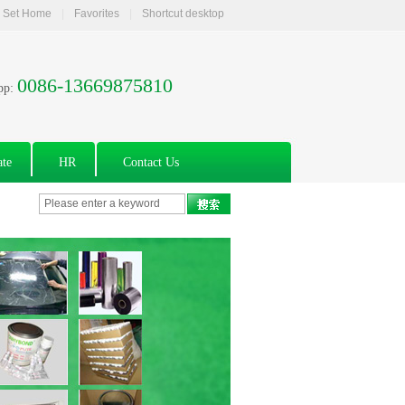
Set Home
|
Favorites
|
Shortcut desktop
0086-13669875810
pp:
ate
HR
Contact Us