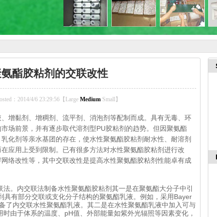
聚氨酯胶粘剂的交联改性
osted：2014/4/6 23:29:56【
Large
Medium
Small
】
液、增黏剂、增稠剂、流平剂、消泡剂等配制而成。具有无毒、环
市场前景，并有逐步取代溶剂型PU胶粘剂的趋势。但因聚氨酯
，乳化剂等亲水基团的存在，使水性聚氨酯胶粘剂耐水性、耐溶剂
而在应用上受到限制。已有很多方法对水性聚氨酯胶粘剂进行改
穿网络改性等，其中交联改性是提高水性聚氨酯胶粘剂性能卓有成
联法。内交联法制备水性聚氨酯胶粘剂其一是在聚氨酯大分子中引
到具有部分交联或支化分子结构的聚氨酯乳液。例如，采用Bayer
交联剂制备了内交联水性聚氨酯乳液。其二是在水性聚氨酯乳液中加入可与
用时由于体系的温度、pH值、外部能量如紫外光辐照等因素变化，