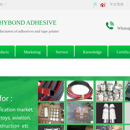
Ltd.！
中文简体
|
HYBOND ADHESIVE
Whatsa
acturers of adhesives and tape primer
ducts
Marketing
Service
Knowledge
Certific