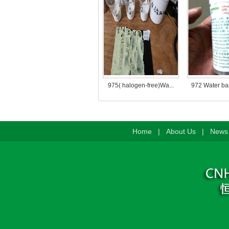
975( halogen-free)Wa...
972 Water ba
Home
|
About Us
|
News