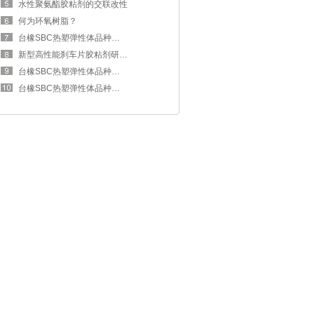
水性聚氨酯胶粘剂的交联改性
何为环氧树脂？
台橡SBC热塑弹性体品种多性能好
新型高性能刹车片胶粘剂研究成功
台橡SBC热塑弹性体品种多性能好
台橡SBC热塑弹性体品种多性能好