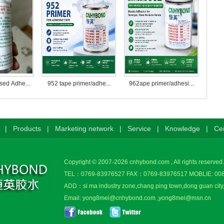
sed Adhe...
952 tape primer/adhe...
962ape primer/adhesi...
|
Products
|
Marketing network
|
Service
|
Knowledge
|
Cer
Copyright © 2007-
2026
cnhybond.com
, All rights reserved
TEL：0769-83976527 FAX：0769-83976517 MOBLIE: 00
ADD：si ma industry zone,chang ping town,dong guan city
Email: yong8mei@cnhybond.com ,yong8mei@msn.cn