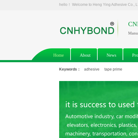
hello！ Welcome to Heng Ying Adhesive Co., 
CN
Manuf
Home
About
News
Pro
Keywords：
adhesive
tape prime