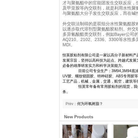
才与聚氨酯中的官能团发生交联反应，
及甲亚胺等内交联剂，就是利用水性聚
与聚氨酯大分子发生交联反应，而在碱
外交联法制得的是双组分水性聚氨酯胶
以逐步取代溶剂型聚氨酯胶粘剂。外交
多异氰酸酯类交联剂，例如Bayer公司的D
AQ210、2102、2336、3300
MDI。
恒英胶粘剂有限公司
是一家以高分子新材料产
发展宗旨，坚持以高科技为起点、跨越式发展
必备的雄厚研发实力和科学决策能力。
目前公司专业生产：
3M94,3M94底
UV胶、螺纹锁固胶、特种硅胶、ABS专用胶
工艺产品，机械，金属，交通，航空，建筑等
恒英
常年备有常用胶粘剂的现货，我
务。
Prev：
何为环氧树脂？
New Products