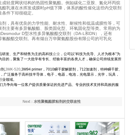
生成轻度网状结构的热固性聚氨酯。例如碳化二亚胺、氮化环丙烷
氨酯乳液在水挥发成膜时pH值下降，体系的酸性催化这些内交联剂
性条件下却很稳定。
粘剂，具有优良的力学性能、耐水性、耐候性和低温成膜性等，可
联剂主要有多异氰酸酯、胺类固化型、环氧固化型等类。常用的为
esmodur D型水性多异氰酸酯交联剂（DA-L和DN），还有
等水性多异氰酸酯交联剂。再有烟台万华聚氨酯股份有限公司的可乳化
品研发、生产和销售为主的高科技
企业
，公司以“科技为先导、人才为根本”为
为目的，聚集了一大批学有专长、经验丰富的各类人才，确保公司持续发展所
涂剂,
3MK-520
,3M94 primer
，7010瞬干胶解胶剂，712加速剂，特种瞬干胶、
等，广泛服务于高科技半导体，电子，电器，电池，光电显示，光学，玩具，
行业领域。
们力争向每一位客户提供质量保证的先进产品、专业的技术支持和高效的服
Next：
水性聚氨酯胶粘剂的交联改性