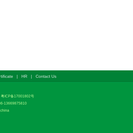
tificate
|
HR
|
Contact Us
.
粤ICP备17001802号
86-13669875810
,china